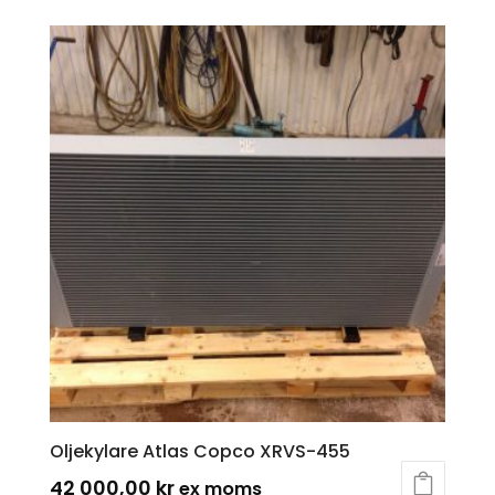
Oljekylare Atlas Copco XRVS-455
42 000,00
kr