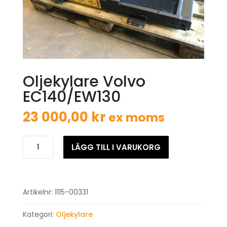
Oljekylare Volvo
EC140/EW130
23 000,00
kr
Oljekylare
LÄGG TILL I VARUKORG
Volvo
EC140/EW130
mängd
Artikelnr:
1115-00331
Kategori:
Oljekylare