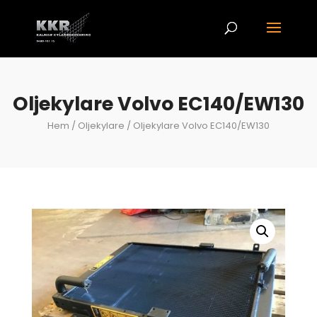
Oljekylare Volvo EC140/EW130
Hem
/
Oljekylare
/ Oljekylare Volvo EC140/EW130