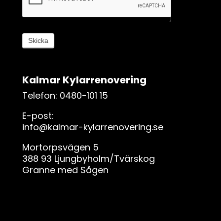
i
g
,
l
Skicka
ä
m
n
Kalmar Kylarrenovering
a
d
Telefon: 0480-101 15
e
E-post:
t
info@kalmar-kylarrenovering.se
h
ä
Mortorpsvägen 5
r
388 93 Ljungbyholm/Tvärskog
f
Granne med Sågen
ä
l
t
e
t