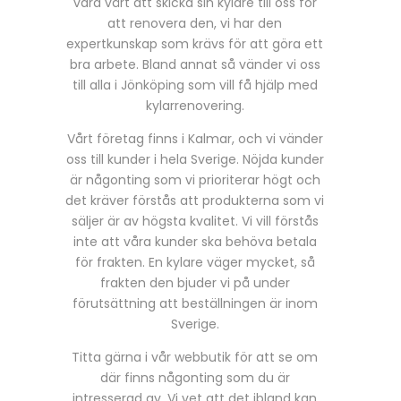
vara värt att skicka sin kylare till oss för
att renovera den, vi har den
expertkunskap som krävs för att göra ett
bra arbete. Bland annat så vänder vi oss
till alla i Jönköping som vill få hjälp med
kylarrenovering.
Vårt företag finns i Kalmar, och vi vänder
oss till kunder i hela Sverige. Nöjda kunder
är någonting som vi prioriterar högt och
det kräver förstås att produkterna som vi
säljer är av högsta kvalitet. Vi vill förstås
inte att våra kunder ska behöva betala
för frakten. En kylare väger mycket, så
frakten den bjuder vi på under
förutsättning att beställningen är inom
Sverige.
Titta gärna i vår webbutik för att se om
där finns någonting som du är
intresserad av. Vi vet att det ibland kan