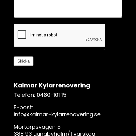
ä
n
s
k
l
i
g
,
l
Skicka
ä
m
n
Kalmar Kylarrenovering
a
d
Telefon: 0480-101 15
e
E-post:
t
info@kalmar-kylarrenovering.se
h
ä
Mortorpsvägen 5
r
388 93 Ljungbyholm/Tvärskog
f