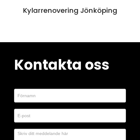
Kylarrenovering Jönköping
Kontakta oss
Kontaktformulär
O
m
d
u
ä
r
m