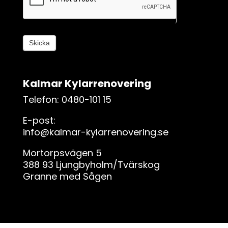
i
g
,
l
Skicka
ä
m
n
Kalmar Kylarrenovering
a
d
Telefon: 0480-101 15
e
E-post:
t
info@kalmar-kylarrenovering.se
h
ä
Mortorpsvägen 5
r
388 93 Ljungbyholm/Tvärskog
f
Granne med Sågen
ä
l
t
e
t