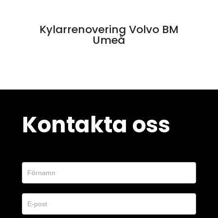
Kylarrenovering Volvo BM
Umeå
Kontakta oss
Kontaktformulär
O
m
d
u
ä