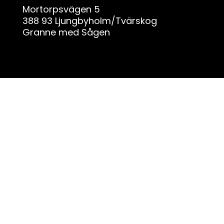
ä
Mortorpsvägen 5
r
388 93 Ljungbyholm/Tvärskog
f
Granne med Sågen
ä
l
t
e
t
t
o
m
t
.