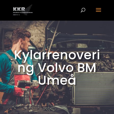
Kylarrenoveri
ng Volvo BM
Umeå