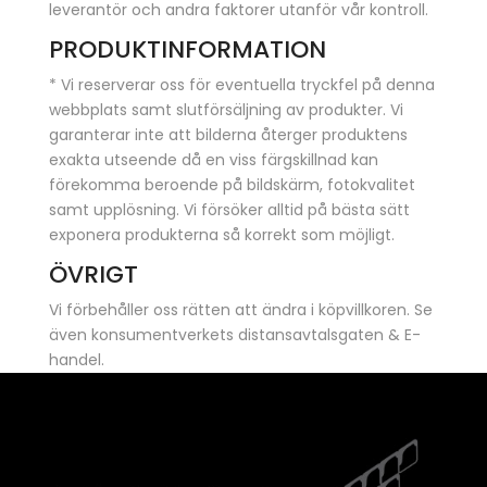
leverantör och andra faktorer utanför vår kontroll.
PRODUKTINFORMATION
* Vi reserverar oss för eventuella tryckfel på denna
webbplats samt slutförsäljning av produkter. Vi
garanterar inte att bilderna återger produktens
exakta utseende då en viss färgskillnad kan
förekomma beroende på bildskärm, fotokvalitet
samt upplösning. Vi försöker alltid på bästa sätt
exponera produkterna så korrekt som möjligt.
ÖVRIGT
Vi förbehåller oss rätten att ändra i köpvillkoren. Se
även konsumentverkets distansavtalsgaten & E-
handel.