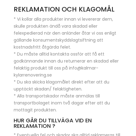
REKLAMATION OCH KLAGOMÅL
* Vi kollar alla produkter innan vi levererar dem,
skulle produkten ändå vara skadad eller
felexpedierad när den anländer åtar vi oss enligt
gällande konsumentskyddslagtsiftning att
kostnadsfritt åtgärda felet.
* Du måste alltid kontakta ossför att få ett
godkännande innan du returnerar en skadad eller
felaktig produkt till oss på info@kalmar-
kylarrenovering.se
* Du ska skicka klagomålet direkt efter att du
upptäckt skadan/ felaktigheten.
* Alla transportskador måste anmälas till
transportbolaget inom två dagar efter att du
mottagit produkten.
HUR GÅR DU TILLVÄGA VID EN
REKLAMATION ?
* Eventuella fel och skador ska alltid reklameras till