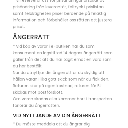
* Vi reserverar oss för prisändringar orsakat av
prisändring från leverantör, feltryck i prislistan
samt felaktigheteri priser beroende på felaktig
information och förbehåller oss rätten att justera
priset.
ÅNGERRÄTT
* Vid köp av varor i e-butiken har du som
konsument en lagstiftad 14 dagars ångerrätt som
gäller från det att du har tagit emot en vara som
du har beställt.
När du utnyttjar din ångerrätt är du skyldig att
hållan varan i lika gott skick som när du fick den.
Returen sker på egen kostnad, returen får EJ
skickas mot postförskott.
Om varan skadas eller kommer bort i transporten
förlorar du ångerrätten.
VID NYTTJANDE AV DIN ÅNGERRÄTT
* Du måste meddela att du ångrar dig.