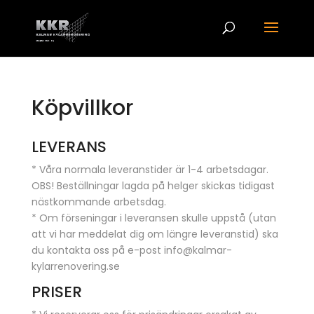
Köpvillkor
LEVERANS
* Våra normala leveranstider är 1-4 arbetsdagar.
OBS! Beställningar lagda på helger skickas tidigast
nästkommande arbetsdag.
* Om förseningar i leveransen skulle uppstå (utan
att vi har meddelat dig om längre leveranstid) ska
du kontakta oss på e-post info@kalmar-
kylarrenovering.se
PRISER