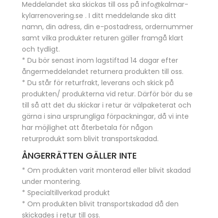
Meddelandet ska skickas till oss på info@kalmar-
kylarrenovering.se . I ditt meddelande ska ditt
namn, din adress, din e-postadress, ordernummer
samt vilka produkter returen gäller framgå klart
och tydligt.
* Du bör senast inom lagstiftad 14 dagar efter
ångermeddelandet returnera produkten till oss.
* Du står för returfrakt, leverans och skick på
produkten/ produkterna vid retur. Därför bör du se
till så att det du skickar i retur är välpaketerat och
gärna i sina ursprungliga förpackningar, då vi inte
har möjlighet att återbetala för någon
returprodukt som blivit transportskadad.
ÅNGERRÄTTEN GÄLLER INTE
* Om produkten varit monterad eller blivit skadad
under montering.
* Specialtillverkad produkt
* Om produkten blivit transportskadad då den
skickades i retur till oss.