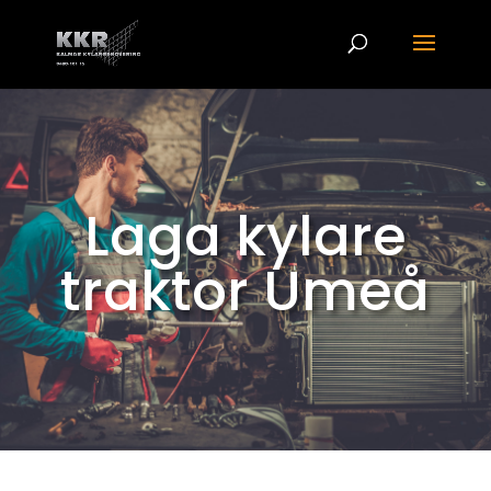
Laga kylare
traktor Umeå