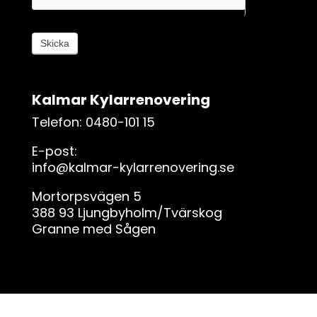
g
,
l
Skicka
ä
m
n
Kalmar Kylarrenovering
a
d
Telefon: 0480-101 15
e
E-post:
t
info@kalmar-kylarrenovering.se
h
ä
Mortorpsvägen 5
r
388 93 Ljungbyholm/Tvärskog
f
Granne med Sågen
ä
l
t
e
t
t