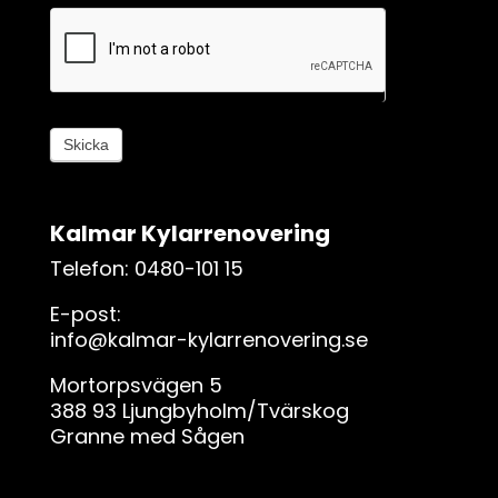
k
l
i
g
,
l
Skicka
ä
m
n
Kalmar Kylarrenovering
a
d
Telefon: 0480-101 15
e
E-post:
t
info@kalmar-kylarrenovering.se
h
ä
Mortorpsvägen 5
r
388 93 Ljungbyholm/Tvärskog
f
Granne med Sågen
ä
l
t