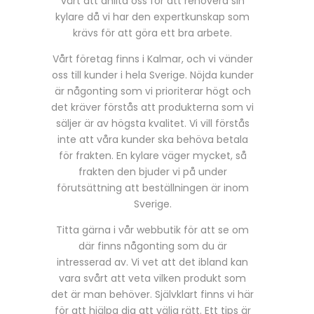
värt att anlita oss för att renovera sin
kylare då vi har den expertkunskap som
krävs för att göra ett bra arbete.
Vårt företag finns i Kalmar, och vi vänder
oss till kunder i hela Sverige. Nöjda kunder
är någonting som vi prioriterar högt och
det kräver förstås att produkterna som vi
säljer är av högsta kvalitet. Vi vill förstås
inte att våra kunder ska behöva betala
för frakten. En kylare väger mycket, så
frakten den bjuder vi på under
förutsättning att beställningen är inom
Sverige.
Titta gärna i vår webbutik för att se om
där finns någonting som du är
intresserad av. Vi vet att det ibland kan
vara svårt att veta vilken produkt som
det är man behöver. Självklart finns vi här
för att hjälpa dig att välja rätt. Ett tips är