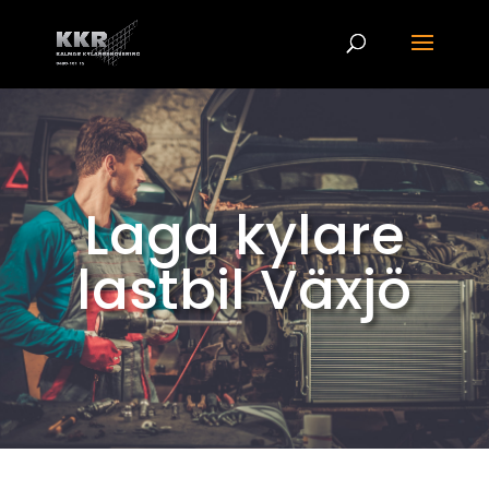
Laga kylare
lastbil Växjö