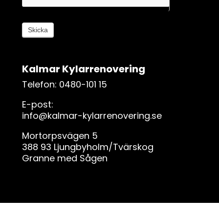
g
,
l
Skicka
ä
m
n
Kalmar Kylarrenovering
a
d
Telefon: 0480-101 15
e
E-post:
t
info@kalmar-kylarrenovering.se
h
ä
Mortorpsvägen 5
r
388 93 Ljungbyholm/Tvärskog
f
Granne med Sågen
ä
l
t
e
t
t