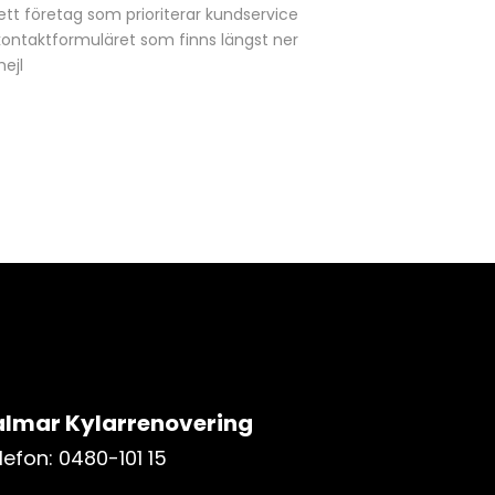
lt ett företag som prioriterar kundservice
om kontaktformuläret som finns längst ner
mejl
lmar Kylarrenovering
lefon: 0480-101 15