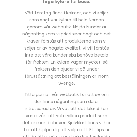
laga kylare
för
buss
.
Vårt företag finns i Kalmar, och vi säljer
som sagt var kylare till hela Norden
genom vår webbutik. Nöjda kunder är
någonting som vi prioriterar högt och det
kräver förstås att produkterna som vi
säljer är av högsta kvalitet. Vi vill förstås
inte att våra kunder ska behöva betala
för frakten. En kylare väger mycket, så
frakten den bjuder vi på under
förutsättning att beställningen är inom
Sverige.
Titta gärna i vår webbutik för att se om
där finns någonting som du är
intresserad av. Vi vet att det ibland kan
vara svårt att veta vilken produkt som
det är man behöver. Självklart finns vi här
för att hjälpa dig att välja rätt. Ett tips är
att du tittar på numret på den fastlödda