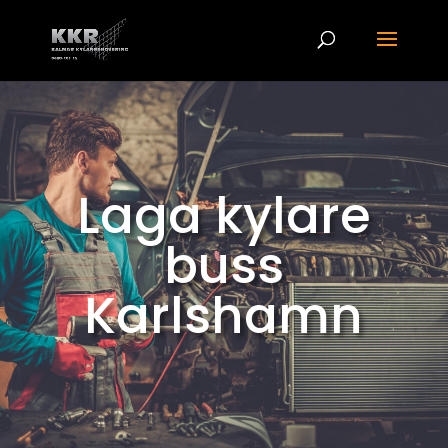
Laga kylare
buss
Karlshamn