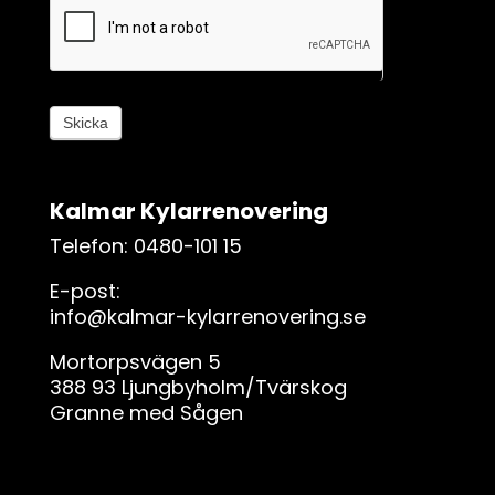
l
i
g
,
l
Skicka
ä
m
n
Kalmar Kylarrenovering
a
d
Telefon: 0480-101 15
e
E-post:
t
info@kalmar-kylarrenovering.se
h
ä
Mortorpsvägen 5
r
388 93 Ljungbyholm/Tvärskog
f
Granne med Sågen
ä
l
t
e