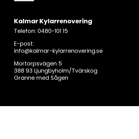
ä
m
n
Kalmar Kylarrenovering
a
d
Telefon: 0480-101 15
e
E-post:
t
info@kalmar-kylarrenovering.se
h
ä
Mortorpsvägen 5
r
388 93 Ljungbyholm/Tvärskog
f
Granne med Sågen
ä
l
t
e
t
t
o
m
t