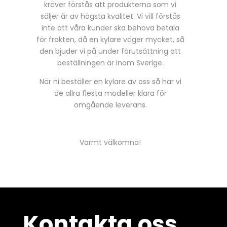
kräver förstås att produkterna som vi
säljer är av högsta kvalitet. Vi vill förstås
inte att våra kunder ska behöva betala
för frakten, då en kylare väger mycket, så
den bjuder vi på under förutsättning att
beställningen är inom Sverige.
När ni beställer en kylare av oss så har vi
de allra flesta modeller klara för
omgående leverans.
Varmt välkomna!
Kontakta oss