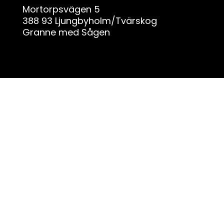
ä
Mortorpsvägen 5
r
388 93 Ljungbyholm/Tvärskog
f
Granne med Sågen
ä
l
t
e
t
t
o
m
t
.