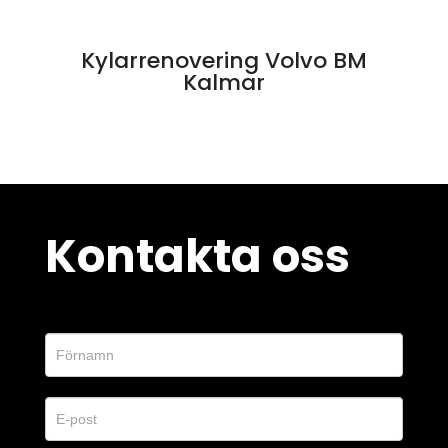
Kylarrenovering Volvo BM
Kalmar
Kontakta oss
Kontaktformulär
O
m
d
u
ä