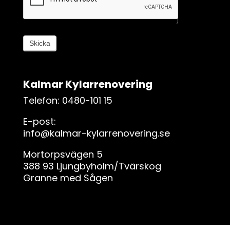
i
g
,
l
Skicka
ä
m
n
Kalmar Kylarrenovering
a
d
Telefon: 0480-101 15
e
E-post:
t
info@kalmar-kylarrenovering.se
h
ä
Mortorpsvägen 5
r
388 93 Ljungbyholm/Tvärskog
f
Granne med Sågen
ä
l
t
e
t