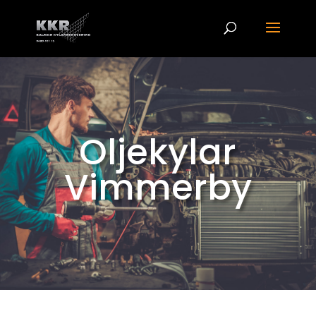
Oljekylar
Vimmerby